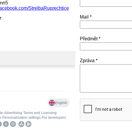
mnn5
facebook.com/StrelbaRuprechtice
Mail *
r
Předmět *
Zpráva *