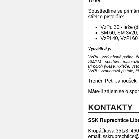
10 let.
Soustředíme se primár
střelce pistoláře:
VzPu 30 - leže (do
SM 60, SM 3x20,
VzPi 40, VzPi 60
Vysvětlivky:
VzPu - vzduchová puška, čís
SM/LM - sportovní malorážka
tří poloh (vleže, vkleče, vs
VzPi - vzduchová pistole, čí
Trenér: Petr Janoušek
Máte-li zájem se o spor
KONTAKTY
SSK Ruprechtice Lib
Kropáčkova 351/3, 460
email: sskruprechtice