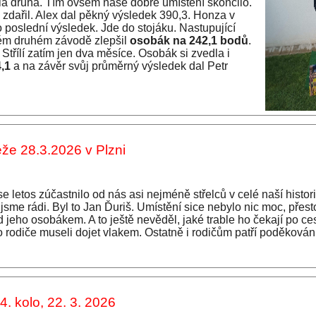
a druhá. Tím ovšem naše dobré umístění skončilo.
 zdařil. Alex dal pěkný výsledek 390,3. Honza v
ho poslední výsledek. Jde do stojáku. Nastupující
vém druhém závodě zlepšil
osobák na 242,1 bodů
.
 Střílí zatím jen dva měsíce. Osobák si zvedla i
,1
a na závěr svůj průměrný výsledek dal Petr
eže 28.3.2026 v Plzni
se letos zúčastnilo od nás asi nejméně střelců v celé naší histori
o jsme rádi. Byl to Jan Ďuriš. Umístění sice nebylo nic moc, přest
 jeho osobákem. A to ještě nevěděl, jaké trable ho čekají po ce
ho rodiče museli dojet vlakem. Ostatně i rodičům patří poděková
4. kolo, 22. 3. 2026