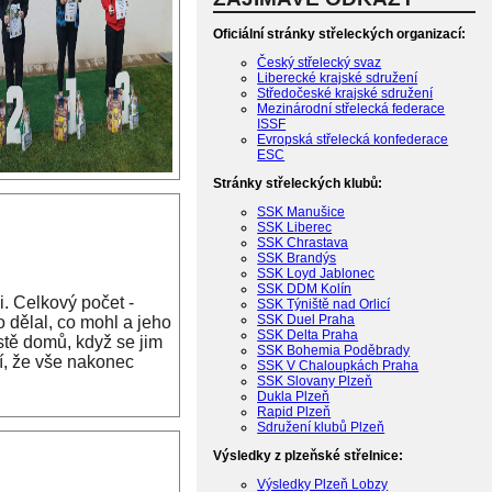
Oficiální stránky střeleckých organizací:
Český střelecký svaz
Liberecké krajské sdružení
Středočeské krajské sdružení
Mezinárodní střelecká federace
ISSF
Evropská střelecká konfederace
ESC
Stránky střeleckých klubů:
SSK Manušice
SSK Liberec
SSK Chrastava
SSK Brandýs
SSK Loyd Jablonec
SSK DDM Kolín
i. Celkový počet -
SSK Týniště nad Orlicí
SSK Duel Praha
o dělal, co mohl a jeho
SSK Delta Praha
stě domů, když se jim
SSK Bohemia Poděbrady
ní, že vše nakonec
SSK V Chaloupkách Praha
SSK Slovany Plzeň
Dukla Plzeň
Rapid Plzeň
Sdružení klubů Plzeň
Výsledky z plzeňské střelnice:
Výsledky Plzeň Lobzy