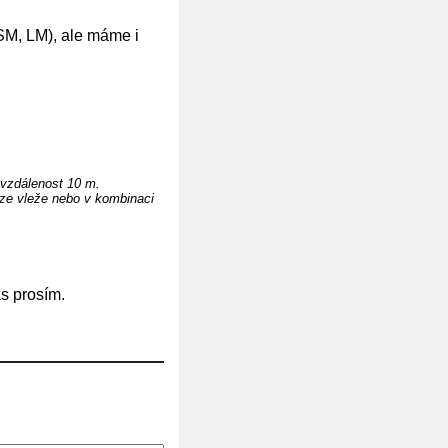
SM, LM), ale máme i
 vzdálenost 10 m.
oze vleže nebo v kombinaci
ás prosím.