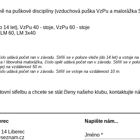
ně na puškové disciplíny (vzduchová puška VzPu a malorážka 
 14 let), VzPu 40 - stoje, VzPu 60 - stoje
 LM 60, LM 3x40
lo udává počet ran v závodu. Střílí se v poloze vleže (do 14 let) a vstoje na
 / libovolná malorážka, číslo opět udává počet ran v závodu. Střílí se v pol
toje) na vzdálenost 50 m.
slo udává počet ran v závodu. Střílí se vstoje na vzdálenost 10 m.
tovní střelbu a chcete se stát členy našeho klubu, kontaktujte n
erec
Napište nám...
 14 Liberec
Jméno *
@seznam.cz