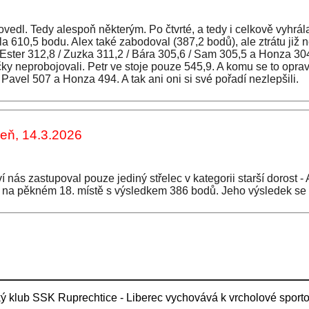
ovedl. Tedy alespoň některým. Po čtvrté, a tedy i celkově vyhrál
la 610,5 bodu. Alex také zabodoval (387,2 bodů), ale ztrátu ji
 Ester 312,8 / Zuzka 311,2 / Bára 305,6 / Sam 305,5 a Honza 304,
čky neprobojovali. Petr ve stoje pouze 545,9. A komu se to opra
i Pavel 507 a Honza 494. A tak ani oni si své pořadí nezlepšili.
zeň, 14.3.2026
í nás zastupoval pouze jediný střelec v kategorii starší dorost -
il na pěkném 18. místě s výsledkem 386 bodů. Jeho výsledek se b
ý klub SSK Ruprechtice - Liberec vychovává k vrcholové sporto