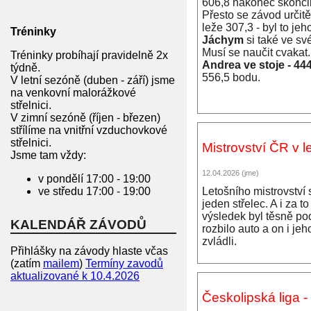
606,8 nakonec skončil
Přesto se závod určitě
leže 307,3 - byl to je
Tréninky
Jáchym
si také ve s
Musí se naučit cvakat.
Tréninky probíhají pravidelně 2x
Andrea ve stoje - 444
týdně.
556,5 bodu.
V letní sezóně (duben - září) jsme
na venkovní malorážkové
střelnici.
V zimní sezóně (říjen - březen)
střílíme na vnitřní vzduchovkové
střelnici.
Mistrovství ČR v l
Jsme tam vždy:
12.04.2026 (jme)
v pondělí 17:00 - 19:00
Letošního mistrovství 
ve středu 17:00 - 19:00
jeden střelec. A i za t
výsledek byl těsně pod
KALENDÁŘ ZÁVODŮ
rozbilo auto a on i je
zvládli.
Přihlášky na závody hlaste včas
(zatím
mailem
)
Termíny zavodů
aktualizované k 10.4.2026
Českolipská liga - 