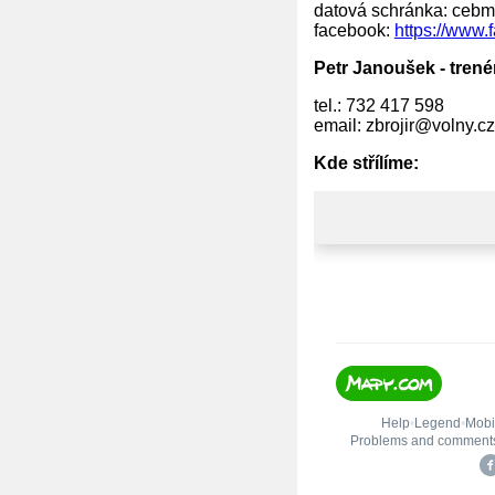
datová schránka: ceb
facebook:
https://www.
Petr Janoušek - trené
tel.: 732 417 598
email: zbrojir@volny.cz
Kde střílíme: