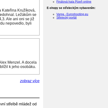
Finálová hala Plzeň online
E-shopy se střeleckým vybavením:
a Kateřina Kružíková,
Varga - Euroshooting.eu
ž nedohnal. Ležákům se
Střelecký portál
3. Ale ani oni se již
vdu nepovedlo, byli
 Alex Menzel. A docela
lížil k jeho osobáku.
zobraz více
vní střelbě mládež od