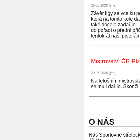
29.03.2026 (jme)
Závěr ligy se vcelku p
která na tomto kole da
také docela zadařilo -
do pořadí o přední pří
tentokrát naši pistolář
Mistrovství ČR Pl
20.03.2026 (jme)
Na letošním mistrovstv
se mu i dařilo. Skonč
O NÁS
Náš Sportovně střeleck