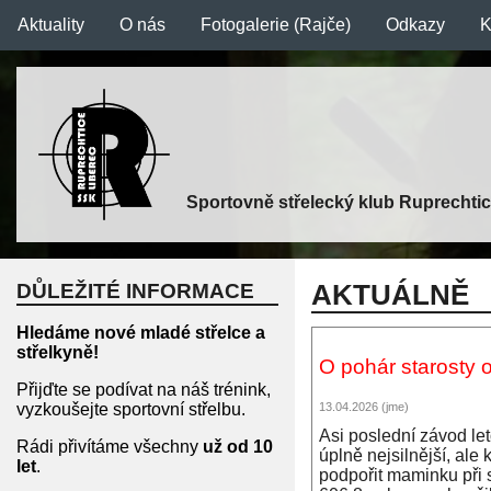
Aktuality
O nás
Fotogalerie (Rajče)
Odkazy
K
Sportovně střelecký klub Ruprechtic
DŮLEŽITÉ INFORMACE
AKTUÁLNĚ
Hledáme nové mladé střelce a
střelkyně!
O pohár starosty 
Přijďte se podívat na náš trénink,
vyzkoušejte sportovní střelbu.
13.04.2026 (jme)
Asi poslední závod le
Rádi přivítáme všechny
už od 10
úplně nejsilnější, ale 
let
.
podpořit maminku při 